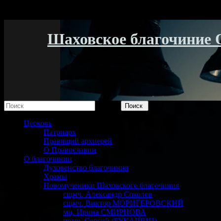
Шаховское благочиние 
Поиск
Церковь
Патриарх
Правящий архиерей
О Православии
О благочинии
Духовенство благочиния
Храмы
Новомученики Шаховского благочиния
сщмч. Александр Соколов
сщмч. Виктор МОРИГЕРОВСКИЙ
мц. Ирина СМИРНОВА
прмч. Сергий (БУКАШИН)