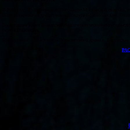
В 2003 году Волоколамское благочиние Московской епархии, в
было разделено на три церковных округа Волоколамский, Лот
В настоящее время Шаховской благочиннический округ объедин
округа Шаховская.
Благочинный — настоятель Всехсвятского храма п. Шаховская
РА