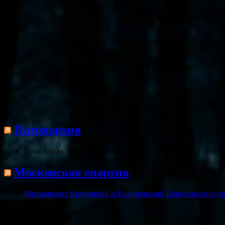
(10162)
Патриархия
Произошла ошибка; возможно, лента недоступна. Повтор
Московская епархия
Митрополит Крутицкий и Коломенский Павел посетил п
Радио "Вера"