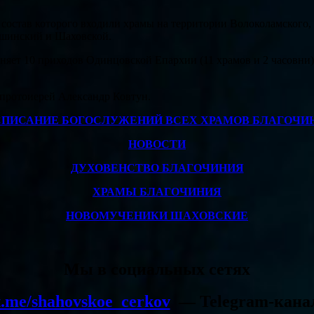
 состав которого входили храмы на территории Волоколамского
ошинский и Шаховской.
яет 10 приходов Одинцовской Епархии (11 храмов и 2 часовни)
 протоиерей Александр Ковтун.
СПИСАНИЕ БОГОСЛУЖЕНИЙ ВСЕХ ХРАМОВ БЛАГОЧИ
НОВОСТИ
ДУХОВЕНСТВО БЛАГОЧИНИЯ
ХРАМЫ БЛАГОЧИНИЯ
НОВОМУЧЕНИКИ ШАХОВСКИЕ
Мы в социальных сетях
t.me/shahovskoe_cerkov
—
Telegram-кана