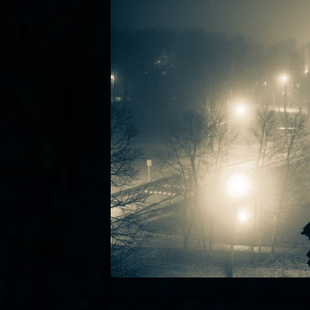
Исторически – Шаховской округ был частью Волоколамского уе
благочиннический округа.