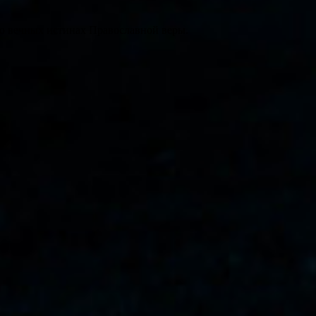
 о вечных истинах Православной веры.