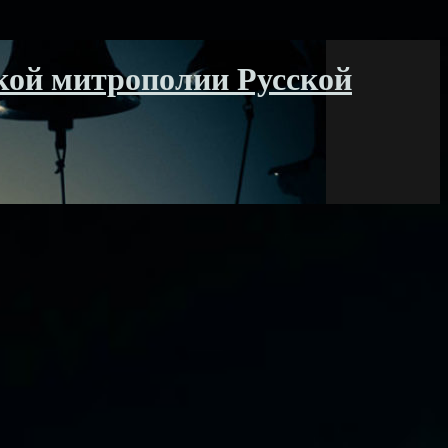
кой митрополии Русской