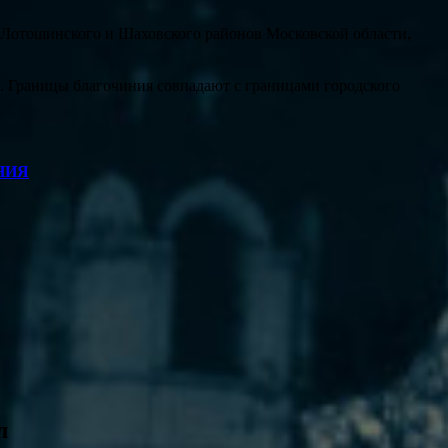
, Лотошинского и Шаховского районов Московской области,
. Границы благочиния совпадают с границами городского
НИЯ
л