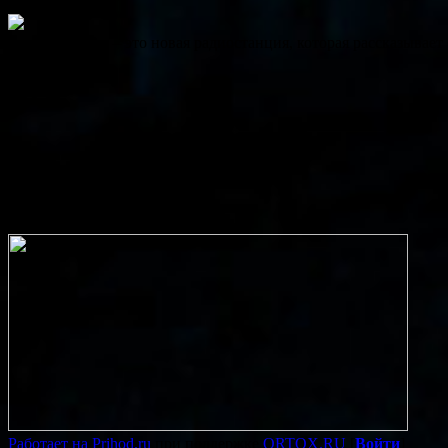
Радио «ВЕРА» – это новая радиостанция, которая рассказывает
play
Сейчас в эфире:
Работает на Prihod.ru
при поддержке
ORTOX.RU
[
Войти
]