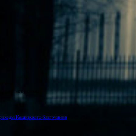
ите попытку позже.
риходы Каширского благочиния
05.08.2026