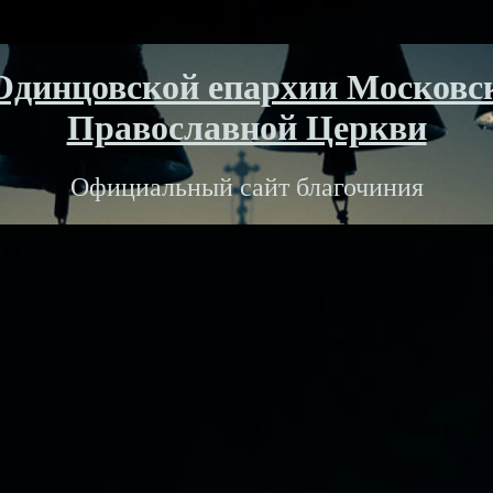
Одинцовской епархии Московс
Православной Церкви
Официальный сайт благочиния