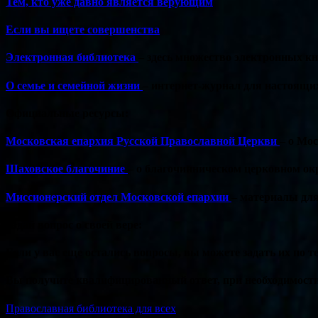
Тем, кто уже давно является верующим
Если вы ищете совершенства
Электронная библиотека
– здесь множество электронных кн
О семье и семейной жизни
– интернет-журнал для настоящих
Официальные ресурсы:
Московская епархия Русской Православной Церкви
– о Мо
Шаховское благочиние
– о благочинническом церковном окр
Миссионерский отдел Московской епархии
– материалы для 
Задай вопрос о своей вере:
Если у вас еще остались вопросы, вы можете задать их по т
Вы получите квалифицированный ответ, при необходимости,
Православная библиотека для всех