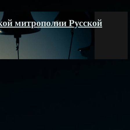
кой митрополии Русской