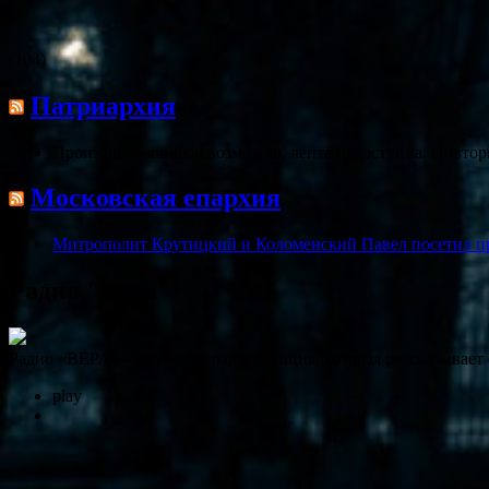
(104)
Патриархия
Произошла ошибка; возможно, лента недоступна. Повтор
Московская епархия
Митрополит Крутицкий и Коломенский Павел посетил п
Радио "Вера"
Радио «ВЕРА» – это новая радиостанция, которая рассказывает
play