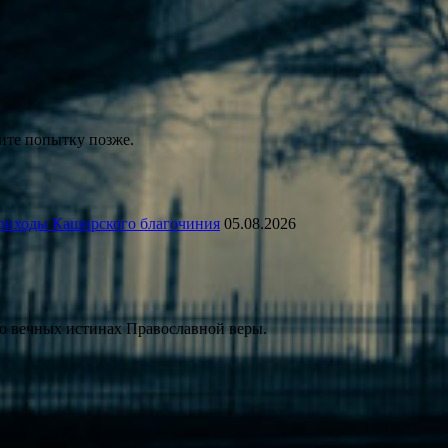
ите попытку позже.
риходы Каширского благочиния
05.08.2026
 о вечных истинах Православной веры.