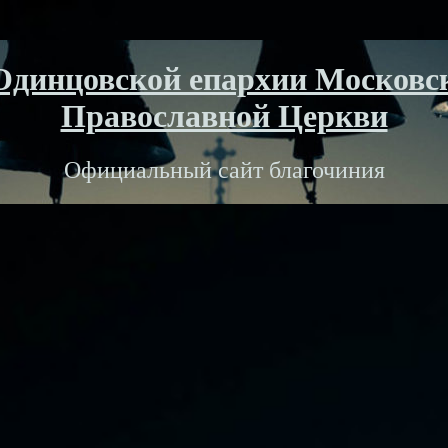
Одинцовской епархии Московс
Православной Церкви
Официальный сайт благочиния