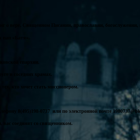
иг о вере, Священном Писании, православии, богослужении,
 пап «Батя».
сковской епархии.
уге и соседних храмах.
тех, кто хочет стать миссионером.
елефону 8(495)198-0737 или по электронной почте 1980737@bk
 вас соединят со священником.