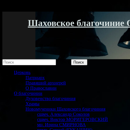
Шаховское благочиние 
Поиск
Церковь
Патриарх
Правящий архиерей
О Православии
О благочинии
Духовенство благочиния
Храмы
Новомученики Шаховского благочиния
сщмч. Александр Соколов
сщмч. Виктор МОРИГЕРОВСКИЙ
мц. Ирина СМИРНОВА
прмч. Сергий (БУКАШИН)