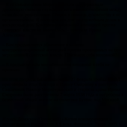
– Я со священником Моригеровским поддерживала
дружескую связь по службе, то есть взаимоотношения между
нами были религиозные. Сборов в помощь духовенству я не
организовывала. Я посещала его дом по служебным делам в
воскресные дни. Контрреволюционной агитацией против
советской власти не занималась, – ответила Ирина
Алексеевна.
– Вам предъявляется обвинение в занятии
контрреволюционной агитацией против проводимых на селе
мероприятий советской власти. Признаете себя виновной?
– В предъявленном мне обвинении виновной я себя не
признаю.
На этом допросы были закончены. 27 февраля тройка НКВД
приговорила отца Виктора и Ирину Смирнову к расстрелу.
Священник Виктор Моригеровский и староста храма Ирина
Смирнова были расстреляны 7 марта 1938 года и погребены в
безвестной общей могиле на полигоне Бутово под Москвой.
Игумен Дамаскин (Орловский)
«Жития новомучеников и
исповедников Российских ХХ века. Февраль». Тверь. 2005. С.