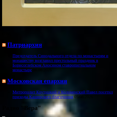
(124)
Патриархия
Председатель Синодального отдела по монастырям и
монашеству возглавил престольный праздник в
Борисоглебском Аносином ставропигиальном
монастыре
06.08.2026
Московская епархия
Митрополит Крутицкий и Коломенский Павел посетил
приходы Каширского благочиния
05.08.2026
Радио "Вера"