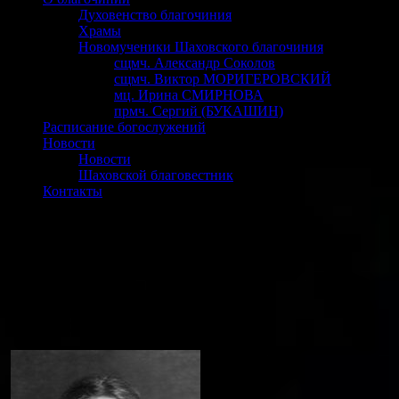
Духовенство благочиния
Храмы
Новомученики Шаховского благочиния
сщмч. Александр Соколов
сщмч. Виктор МОРИГЕРОВСКИЙ
мц. Ирина СМИРНОВА
прмч. Сергий (БУКАШИН)
Расписание богослужений
Новости
Новости
Шаховской благовестник
Контакты
мц. Ирина СМИРНОВА
СМИРНОВА
Ирина Алексеевна
(1891-1938
)
староста храма,
мученица
Память:
22 февраля/7марта