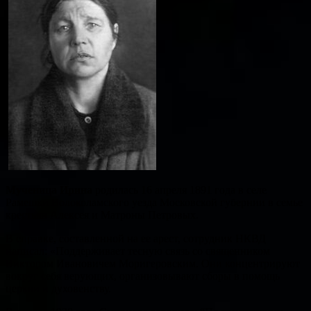
Мученица Ирина
родилась 16 апреля 1891 года в селе
Рамешки Волоколамского уезда Московской губернии в семье
крестьян Алексея и Матроны Петровых.
В справке, составленной на ее арест, сотрудник НКВД
написал: «Поддерживает тесную связь со священником
Виктором Ивановичем Моригеровским. Они концентрируют
вокруг себя верующих, организовывают сборы в помощь
церкви и духовенству.