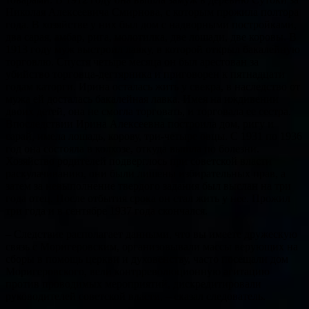
Николая Алексеевича Смирнова, с которым прожила полтора
года. В хозяйстве у них был дом с надворными постройками,
два сарая, амбар, рига, молотилка, две лошади, две коровы. В
1913 году муж выстроил лавку, в которой открыл бакалейную
торговлю. Спустя четыре месяца он был арестован за
убийство торговца-дегтярника и приговорен к пятнадцати
годам каторги. Ирина осталась жить у свекра, в наследство от
мужа ей досталась бакалейная лавка. Имея на иждивении
двоих детей, она не смогла торговать, и торговала ее сестра.
Впоследствии Ирина Алексеевна построила дом, ригу и
сарай, имела лошадь, корову, три-четыре овцы. С 1931 по 1936
год она состояла в колхозе, откуда вышла по болезни.
Хозяйство родителей подверглось при советской власти
раскулачиванию, они были лишены избирательных прав, а
затем за невыполнение твердого задания был выслан на три
года отец. После отбытия срока он стал жить у нее. Прожил
три года и в сентябре 1937 года скончался.
– Следствие располагает данными, что вы имеете дружескую
связь с Моригеровским, организовывали массы верующих на
сборы в помощь церкви и духовенству, часто посещали дом
Моригеровского, вели контрреволюционную агитацию
против проводимых мероприятий, дискредитировали
руководителей советской власти, – сказал следователь.