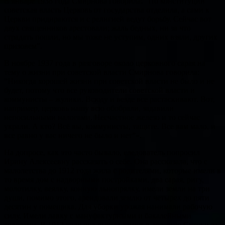
В январе 1938 года Смирнова говорила: “По конституции
советская власть Церковь от государства отделила, а сами к
Церкви придираются и с религией ведут борьбу. Сейчас вот
двух священников арестовали; жаль бедных, ни за что
страдать пошли, но мы тоже не уступим, одних взяли, других
призовем”.
В ноябре 1937 года в разговоре около церковного сарая на
тему о жизни при советской власти Смирнова говорила:
“Никогда хорошей жизни при советской власти не было и не
будет, потому что все руководители советской власти и
коммунисты – жулики. Всюду и везде все растаскивают. Вот,
например, церковь нашу всю обобрали, задавили
непосильными налогами. Несчастное железо и то сейчас
украли. А кто? Всё вы, коммунисты, тащите. Все вам мало, и
все равно у вас ничего не было и нет”».
На допросе, как это часто бывало, следователь попросил
Ирину Алексеевну рассказать о себе. Она рассказала, что с
малолетства до 1912 года жила с родителями, которые имели в
то время дом с надворными постройками, два сарая, ригу,
молотилку, веялку, конную льнопрялку, имели земли на три
души, помимо этого, арендовали землю от четырех до пяти
десятин у помещика. Для уборки урожая нанимали рабочую
силу. Имели лавку с мануфактурными и бакалейными
товарами. В 1912 году она вышла замуж в деревню Сутоки за