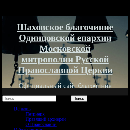
Шаховское благочиние
Одинцовской епархии
Московской
митрополии Русской
Православной Церкви
Официальный сайт благочиния
Поиск
Церковь
Патриарх
Правящий архиерей
О Православии
О благочинии