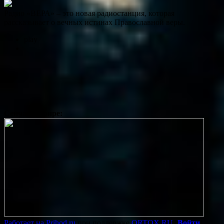
Радио «ВЕРА» – это новая радиостанция, которая
рассказывает о вечных истинах Православной веры.
play
Сейчас в эфире:
Работает на Prihod.ru
при поддержке
ORTOX.RU
[
Войти
]