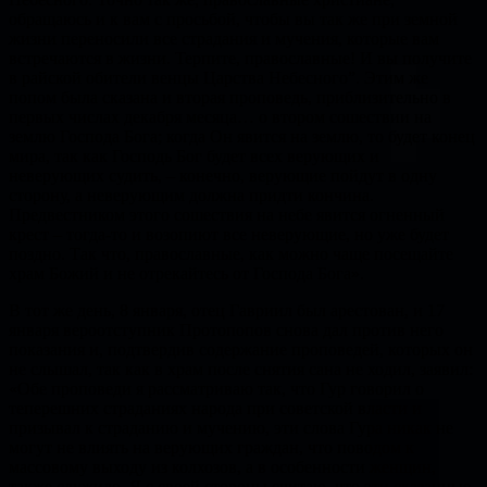
обращаюсь и к вам с просьбой, чтобы вы так же при земной
жизни переносили все страдания и мучения, которые вам
встречаются в жизни. Терпите, православные! И вы получите
в райской обители венцы Царства Небесного”. Этим же
попом была сказана и вторая проповедь, приблизительно в
первых числах декабря месяца… о втором сошествии на
землю Господа Бога; когда Он явится на землю, то будет конец
мира, так как Господь Бог будет всех верующих и
неверующих судить, – конечно, верующие пойдут в одну
сторону, а неверующим должна придти кончина.
Предвестником этого сошествия на небе явится огненный
крест – тогда-то и возопиют все неверующие, но уже будет
поздно. Так что, православные, как можно чаще посещайте
храм Божий и не отрекайтесь от Господа Бога».
В тот же день, 8 января, отец Гавриил был арестован, и 17
января вероотступник Протопопов снова дал против него
показания и, подтвердив содержание проповедей, которых он
не слышал, так как в храм после снятия сана не ходил, заявил:
«Обе проповеди я рассматриваю так, что Гур говорил о
теперешних страданиях народа при советской власти и
призывал к страданию и мучению, эти слова Гура никак не
могут не влиять на верующих граждан, что поводом к
массовому выходу из колхозов, а в особенности женщин,
также служило. Я с своей стороны считаю, что эти сказанные