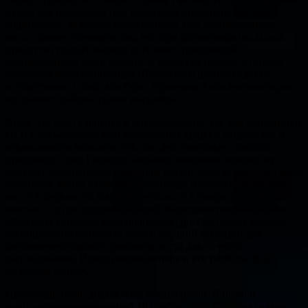
Гуром две проповеди при колхозном строительстве, как
тормозящие, являются неуместными, ибо несознательная
масса должна понимать так, что при организации колхозов
придется страдать народу, и от таких проповедей
несознательная часть деревни в колхоз не пойдет, а потому
сплошная коллективизация Шаховского района будет не
осуществима, и лиц, как Гура, тормозящих коллективизацию,
из данного района нужно выселять».
Видя, что дело клонится к его осуждению, так как сотрудники
ОГПУ вызывают только враждебных Церкви свидетелей и
отказываются вызывать тех, кто действительно слышал
проповеди, отец Гавриил направил заявление одному из
местных начальников, в котором писал: «Ввиду того, что меня
обвиняют, якобы я говорил проповеди и разлагал народную
массу в церкви, то таковых не было, и я говорил только по
книгам… и при допросе по моей малограмотности я не мог
объяснить словесно мою проповедь, посему прошу Вашего
распоряжения отпустить меня с охраной милиции для
доставления таковой проповеди в суд для точного
расследования. Проезд милиционера и все расходы будут
оплачены мною».
Проповеди были доставлены следователю. В первой
проповеди, произнесенной 18 ноября, отец Гавриил сказал: