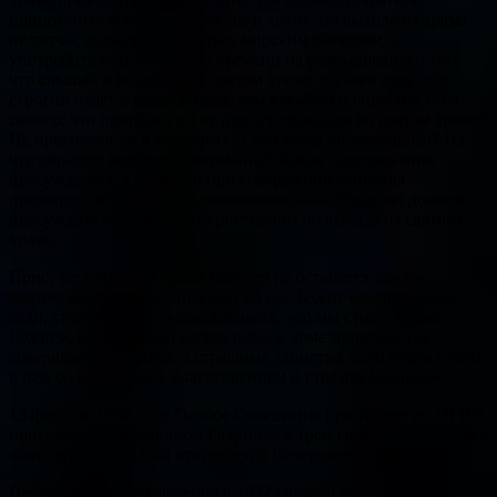
припомнить все слышанное им в храме; по выходе из храма
не тотчас должен предаваться мирским занятиям, а
употребить хоть несколько времени на размышление о том,
что слышал и видел он во святом храме; должен дать себе
строгий отчет в проведенном там времени и спросить себя
самого: что приобрел он от присутствования во святом храме?
Не прогневал ли в чем Бога? О чем тогда он помышлял? На
что обращал особенное внимание? Какие чувствования
пробуждались в душе его при совершении таинства
причащения? Такие и подобные мысли необходимо должен
пробуждать в душе своей христианин по выходе из святого
храма.
Присутствование в храме Божием не останется для нас,
братие, бесплодным, низведет на нас Божие благоволение,
если, стоя в нем, не будем забывать, что мы стоим в доме
Божием, образующим собою небо, в доме молитвы, где
совершаются великие и страшные таинства, если будем стоять
в нем со вниманием, благоговением и страхом Божиим».
13 февраля 1930 года Особое Совещание при Коллегии ОГПУ
приговорило иеромонаха Гавриила к трем годам заключения в
концлагерь, и он был отправлен в Печерские лагеря.
Вернувшись из заключения в 1932 году, он был направлен