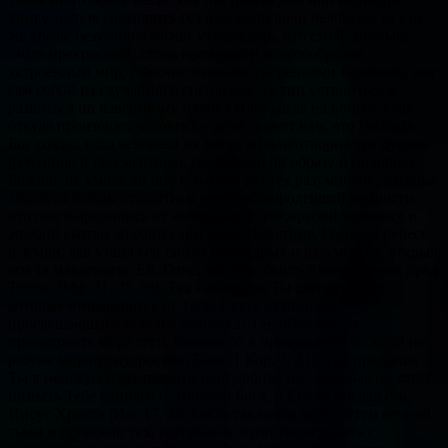
книгу, нельзя совершить без разумной воли человека, то кто
же кроме безумного может утверждать, что столь дивный,
столь прекрасный, столь премудро и целесообразно
устроенный мир, с бесчисленными творениями Божиими, мог
сам собой из случайного сцепления частиц устроиться и
развиться по известному плану? Или, когда на вопрос ваш:
откуда произошел человек? – дитя скажет вам, что Господь
Бог создал тело человека из земли и оживотворил его душою
разумною и бессмертною, созданною по образу и подобию
Божию, не умнее ли оно в тысячу раз тех разумников, которые
хвалятся новым открытием своей объюродевшей мудрости,
что они выродились от животных и что жребий человеку и
жребий скотам жребий един есть? Поистине, Господи небесе
и земли, яко утаил еси сия от премудрых и разумных и открыл
еси та младенцем. Ей, Отче, яко тако бысть благоволение пред
Тобою (Мф. 11, 25-26). Так наказуешь Ты слепотою тех,
которые отвращаются от Тебя, Света истиннаго,
просвещающаго всякаго человека! Так обуяешь Ты
премудрость мира сего, понеже бо в премудрости Божией не
разуме мир премудростию Бога (1 Кор. 1, 21). Так предаешь
Ты в неискусен ум творити неподобная тех, которые не хотят
познать Тебе единаго истиннаго Бога, и Егоже послал еси
Иисус Христа (Ин. 17, 3)! Так оставляешь идти путем вечной
тьмы и погибели тех, которые не хотят последовать с