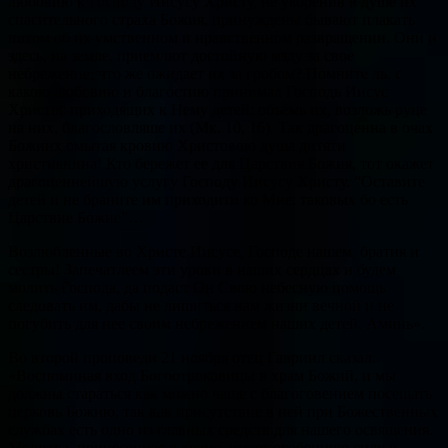
любовию к Господу Иисусу Христу, не укоренив в душе их
спасительного страха Божия, принуждены бывают плакать
потом об их умственном и нравственном развращении. Они и
здесь, на земле, приемлют достойную мзду за свое
небрежение; что же ожидает их за гробом? Помните ль, с
какою любовию и благостию принимал Господь Иисус
Христос приходящих к Нему детей: объемь их, возложь руце
на них, благословляше их (Мк. 10, 16). Так драгоценна в очах
Божиих омытая кровию Христовою душа дитяти
христианина! Кто бережет ее для Царствия Божия, тот окажет
драгоценнейшую услугу Господу Иисусу Христу. “Оставите
детей и не браните им приходити ко Мне: таковых бо есть
Царствие Божие”…
Возлюбленные во Христе Иисусе, Господе нашем, братия и
сестры! Запечатлеем эти уроки в наших сердцах и будем
молить Господа, да подаст Он Свою небесную помощь
следовать им, дабы не лишиться нам жизни вечной и не
погубить для нее своим небрежением наших детей. Аминь».
Во второй проповеди 21 ноября отец Гавриил сказал:
«Воспоминая вход Богоотроковицы в храм Божий, и мы
должны стараться как можно чаще с благоговением посещать
церковь Божию, так как присутствие в ней при Божественных
службах есть одно из главных средств для нашего освящения.
Молитва, принесенная в храме, имеет особенную силу и