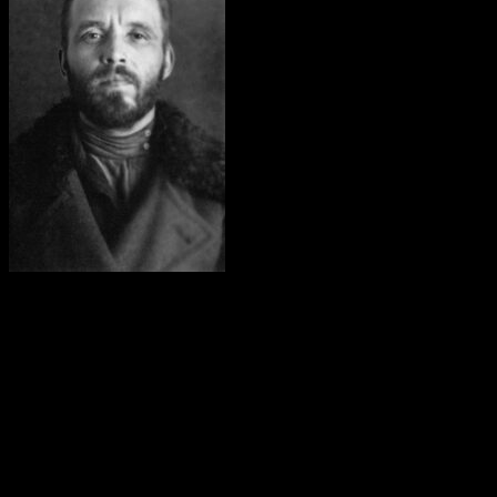
Преподобномученик Гавриил
родился 24 апреля 1898 года в деревне Огородники Царевской
волости Слуцкого уезда Минской губернии в семье
крестьянина Ивана Гура. Образование получил в
церковноприходском училище в городе Гжатске Смоленской
губернии. После смерти в 1918 году отца он поступил
послушником в Николаевский монастырь Челябинской
епархии, где подвизался до закрытия обители в 1922 году,
после чего отправился на Афон, где пробыл до 1925 года. 22
января 1925 года он был пострижен в монашество в
Николаевском кафедральном соборе в городе Баку с именем
Гавриил, а 6 ноября того же года рукоположен во иеродиакона