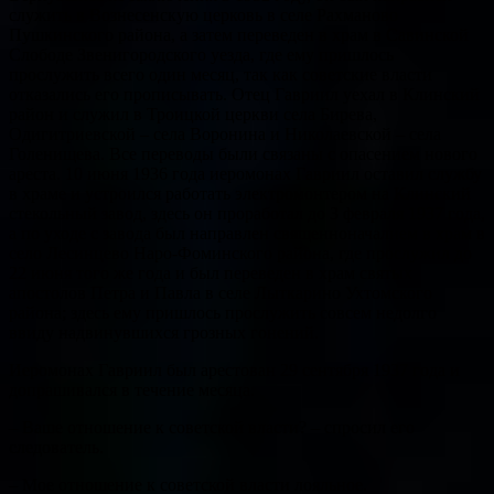
служить в Вознесенскую церковь в селе Рахманово
Пушкинского района, а затем переведен в храм в Савинской
Слободе Звенигородского уезда, где ему пришлось
прослужить всего один месяц, так как советские власти
отказались его прописывать. Отец Гавриил уехал в Клинский
район и служил в Троицкой церкви села Бирева,
Одигитриевской – села Воронина и Николаевской – села
Голенищева. Все переводы были связаны с опасением нового
ареста. 10 июня 1936 года иеромонах Гавриил оставил службу
в храме и устроился работать электромонтером на Клинский
стекольный завод, здесь он проработал до 3 февраля 1937 года,
а по уходе с завода был направлен священноначалием в храм в
село Лесинцево Наро-Фоминского района, где прослужил до
22 июня того же года и был переведен в храм святых
апостолов Петра и Павла в селе Лыткарино Ухтомского
района; здесь ему пришлось прослужить совсем недолго
ввиду надвинувшихся грозных гонений.
Иеромонах Гавриил был арестован 29 сентября 1937 года и
допрашивался в течение месяца.
– Ваше отношение к советской власти? – спросил его
следователь.
– Мое отношение к советской власти лояльное.