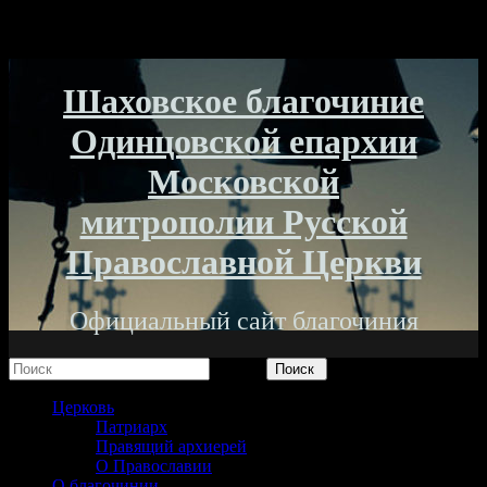
Шаховское благочиние
Одинцовской епархии
Московской
митрополии Русской
Православной Церкви
Официальный сайт благочиния
Поиск
Церковь
Патриарх
Правящий архиерей
О Православии
О благочинии