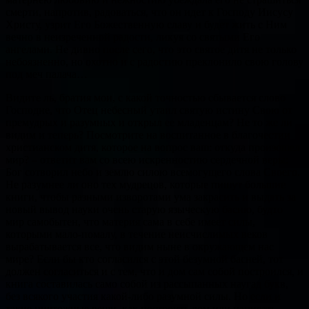
смерти, напротив, радоваться, что он идет к Господу Иисусу
Христу, узрит Его Божественную славу и будет жить с Ним
вечно в неизреченной радости, ликуя со святыми Его
ангелами. Не дивно после сего, что это святое дитя не только
небоязненно, но охотно и с радостию преклонило свою голову
под меч палача…
Видите ль, братия мои, с какой точностью сбывается слово
Господне, что Отец небесный утаил святую истину Свою от
премудрых и разумных и открыл ее младенцам? Не то же ли
видим и теперь? Посмотрите на воспитанное в благочестии
христианском дитя, которое на вопрос ваш: откуда произошел
мир? – ответит вам со всею искренностию сердечной веры:
Бог сотворил небо и землю силою всемогущего слова Своего.
Не разумнее ли оно тех мудрецов, которые пишут большие
книги, чтобы разными изворотами ума закрасить и выдать за
новый вывод науки очень старую языческую басню, будто
мир самобытен, что материя сама в себе имеет силы,
которыми мало-помалу, в течение неисчислимых веков
вырабатывается все, что видим ныне в окружающем нас
мире? Если бы кто согласился с этой безумной басней, тот
должен согласиться и с тем, что и дом сам собой построился, и
книга составилась само собой из рассыпанных наугад букв,
без всякого участия какой-либо разумной силы. Но если и
такие ничтожные вещи, как построить дом или написать