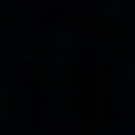
искреннею верою и любовию Тому, Который есть путь,
истина и живот!..
Особенно поучительно для нас, братия, то обстоятельство, что
в древней христианской Церкви благочестивые родители
почитали святым долгом своим не только научить детей своих
истинам веры Христовой с самого раннего возраста, едва
начнут только развиваться их душевные силы, но
воодушевить их той крепкой, непобедимой любовью к
Господу Иисусу Христу, которая укрепляла самых младенцев
к перенесению страшных мучений за имя Христово, и тем
живым упованием вечной жизни во Христе Иисусе, которое
делало для них не страшной, а радостной саму смерть за
Христа. Отрок Варул – так назывался этот дивнопрекрасный
дитя-мученик – не был приготовляем каким-либо особым
образом к такому испытанию в вере. Он взят был внезапно из
числа подобных ему детей и, однако же, оказался не только
совершенным в познании Христа Господа, но и готовым
страдать и умереть за святое и поклоняемое имя Его. В этом-
то истинно христианском воспитании детей и состоит
истинная любовь родительская к детям; потому что только
такое воспитание делает истинно счастливыми не только
детей, а и самих родителей. Несчастны те родители, которые,
не напитав детей своих с самого юного возраста млеком слова
Божия и учения христианского, не оживотворив сердца их