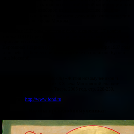
стало больше, ждать хорошего от этой новой конституции нам
не приходится, – наоборот, на нас стало больше гонения».
Кроме того, был вызван в качестве дежурного свидетеля один
из священников города Москвы.
13 ноября 1937 года следствие было закончено, 17 ноября
тройка НКВД приговорила отца Гавриила к расстрелу. После
приговора он был перевезен в Таганскую тюрьму в Москве.
Иеромонах Гавриил (Гур) был расстрелян 19 ноября 1937 года
и погребен в безвестной общей могиле на полигоне Бутово
под Москвой.
Игумен Дамаскин (Орловский)
«Жития новомучеников и
исповедников Российских ХХ века Московской епархии.
Дополнительный том 1» Тверь, 2005 год, стр. 228-239.
Источник:
http://www.fond.ru
Иконы преподобномученика: