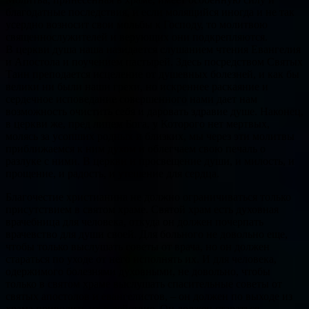
благодатные последствия, и если молящийся иногда и не так
усердно возносит свои мольбы к Господу, то молитвою
священнослужителей и верующих они подкрепляются.
В церкви душа наша назидается слушанием чтения Евангелия
и Апостола и поучением пастырей. Здесь посредством Святых
Таин преподается исцеление от душевных болезней, и как бы
велики ни были наши грехи, но искреннее раскаяние и
сердечное исповедание совершенного нами дает нам
возможность очистить себя и даровать здравие душе. Наконец,
в церкви же, пред лицем Бога, у Которого нет мертвых,
молясь за усопших родных и близких, мы через эти молитвы
приближаемся к ним духом и облегчаем свою печаль о
разлуке с ними. В церкви и просвещение души, и милость, и
прощение, и радость, и утешение для сердца.
Благочестие христианина не должно ограничиваться только
присутствием в святом храме. Святой храм есть духовная
врачебница для человека, откуда он должен почерпать
врачевство для души своей. Для больного не довольно еще,
чтобы только выслушать советы от врача, но он должен
стараться по уходе от него исполнять их. И для человека,
одержимого болезнями духовными, не довольно, чтобы
только в святом храме выслушать спасительные советы от
святых апостолов и евангелистов, – он должен по выходе из
храма приводить их в действие. Он должен стараться