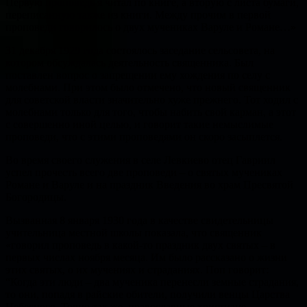
Первую проповедь я читал по книге, а вторую с листа бумаги,
переписанную также из книги. Между прочим в первой
проповеди говорилось о двух мучениках Варуле и Романе…»
31 декабря 1929 года состоялось заседание сельсовета, на
котором обсуждалась деятельность священника. Был
поставлен вопрос о запрещении ему хождения по селу с
молебнами. При этом было отмечено, что новый священник
для советской власти значительно хуже прежнего. Тот ходил с
молебнами только для того, чтобы набить свой карман, а этот
с совершенно иной целью, и говорит такие немыслимые
проповеди, что с этими проповедями он скоро засыплется.
Во время своего служения в селе Левкиево отец Гавриил
успел прочесть всего две проповеди – о святых мучениках
Романе и Варуле и на праздник Введения во храм Пресвятой
Богородицы.
Вызванная 8 января 1930 года в качестве свидетельницы
учительница местной школы показала, что священник
«говорил проповедь в какой-то праздник двух святых – в
первых числах ноября месяца. Им было рассказано о жизни
этих святых, о их мучениях и страданиях. Поп говорит:
“Когда эти люди – два мученика перенесли земные страдания,
то они, попадя в райские обители, получили венцы Царства
Небесного. Точно так же, православные христиане,