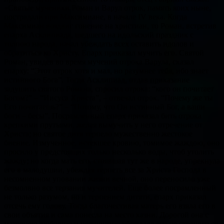
«Святые мученики Роман и Варул отрок, память коих ныне,
пострадали при Максимиане, в начале IV века. Когда
Максимиан воздвиг гонение на христиан, то Роман, встретив
епарха Асклипиада, шедшего на идольский праздник с
толпою народа, начал убеждать всех оставить идолов и
обратиться ко Христу. Епарх приказал мучить его. Святой
Роман, увидев во время мучений отрока Варула, сказал
епарху: “Этот отрок хотя и мал, но разумнее тебя, ибо знает
истинного Бога”. Тогда Асклипиад, отдав приказание
задушить святого Романа, спросил отрока: “кого он почитает
Богом?” – “Иисуса Христа”, – отвечал отрок. “Почему же ты
Его почитаешь?” – “Потому, что Он истинный Бог, а ваши
боги – бесы”. Посрамленный епарх приказал бить отрока
крепкими прутьями, желая вымучить у него отречение от
Христа; но святое дитя терпело мужественно жестокое
биение. Измученное, истекшее кровию, томимое жаждою, оно
просило у предстоящих только несколько воды, чтоб утолить
жажду; но когда мать его, стоявшая тут же в народе, упрекнула
его в малодушии, убеждая терпеть все за Христа Господа в
несомненном уповании жизни вечной, оно переносило уже
безмолвно все терзания мучителей. Еще более посрамленный
не только разумом, но и терпением дитяти, епарх приказал
отсечь ему голову. Тогда благочестивая матерь его взяла его в
свои объятия и сама понесла на место казни. Дорогой она с
матернею любовию и нежностию убеждала его не страшиться