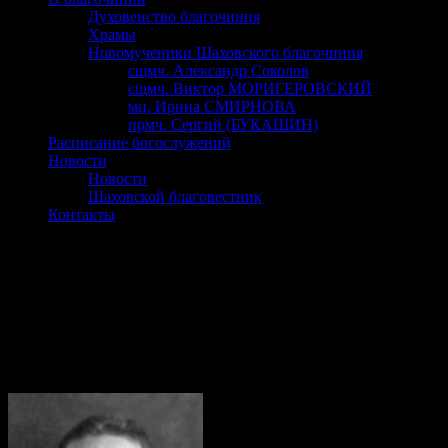
Духовенство благочиния
Храмы
Новомученики Шаховского благочиния
сщмч. Александр Соколов
сщмч. Виктор МОРИГЕРОВСКИЙ
мц. Ирина СМИРНОВА
прмч. Сергий (БУКАШИН)
Расписание богослужений
Новости
Новости
Шаховской благовестник
Контакты
прмч. Гавриил (ГУР)
(ГУР)
Гавриил
(1898-1937
)
иеромонах,
преподобномученик
Память:
6/19 ноября