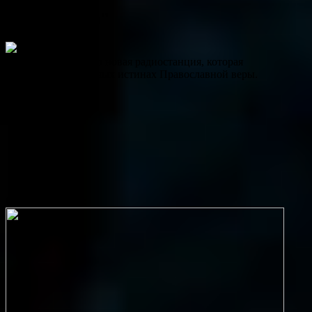
Радио "Вера"
Радио «ВЕРА» – это новая радиостанция, которая
рассказывает о вечных истинах Православной веры.
play
Сейчас в эфире: