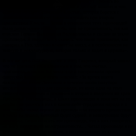
может перевернуть по-своему, то есть могут принять во
внимание, что они якобы страдают в данный момент и что,
если они пойдут с советской властью, которая борется с
религией, то они могут также пострадать при втором
пришествии Христа… Затем в отношении этих проповедей
было разъяснение о том, чтобы они не применялись, так как
епископ Герман был снят из Волоколамска и сослан за такие
проповеди. Я твердо могу сказать, что такие проповеди, как
говорил и Гур, здорово влияют на массу, а в особенности на
темную и некультурную, которая только и ходит в церковь».
В тот же день был допрошен и отец Гавриил, который заявил,
что не признает себя виновным в том, что «читал…
проповеди, которые бы разлагали и настраивали против
советской власти», и затем пояснил: «За время моего
нахождения в селе Левкиево в течение около полутора
месяцев читал всего две проповеди, из коих одна на тему
святого причащения и покаяния и вторая о введении во храм
Пресвятой Богородицы, в каких проповедях и тени нет на то,
чтобы говорилось в них о каком-либо страдании народа и о
том, чтобы народ терпел до прихода или второго пришествия
Христа на землю, Который будет судией, и неверующие будут
наказаны. Точно описать эти проповеди, что в них говорится,
не могу ввиду моей малограмотности… Читал проповеди я по
книгам, то есть не по книгам, а по списанному из книг.