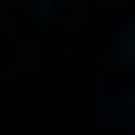
– В каких же целях вы распространяли ложные
провокационные слухи о якобы имеющемся в СССР гонении
на религию и духовенство?
– Нет, таких слухов я не распускал.
– Следствию известно, что вы распространяли
контрреволюционные провокационные слухи о якобы
имеющемся голоде в колхозах. Вы это подтверждаете?
– Это я отрицаю.
– Вы продолжаете давать ложные показания, за
антиколхозную агитацию вы задерживались милицией.
Следствие предлагает дать правдивые показания.
– Что мог, все дал, больше дать не могу.
Был вызван в качестве лжесвидетеля псаломщик храма в селе
Лесинцево, который показал, что был у священника дома три
раза и может засвидетельствовать, что иеромонах Гавриил
«человек, антисоветски настроенный», что относительно
новой конституции он говорил: «Эта новая конституция
сейчас нам никакой пользы не приносит, она написана только
на бумаге для обмана народа. Новая конституция, а расстрелов