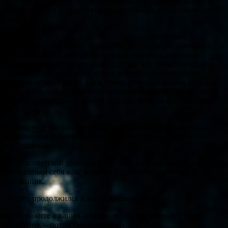
В 1937 году в храме Космы и Дамиана протоиерей Алексей
встретил сорок седьмую годовщину своего священнического
служения.
24 октября 1937 года власти арестовали священника и
заключили в Ржевскую тюрьму. На допросах следователь
спрашивал о его имущественном положении до и после
революции, особо отметил долгую службу священника, его
церковные награды и то, что он занимал ответственные
церковные должности. Но в ответах священника он не нашел
ничего, что можно было интерпретировать как преступное,
антигосударственное деяние, и тогда, запугивая о. Алексея,
сказал:
– Следствие располагает данными о проводимой вами
антисоветской деятельности среди населения, расскажите о
ней подробно.
– Антисоветской деятельности среди населения я не проводил
и виновным себя в этом не могу признать, – ответил
священник.
Допрос продолжился и на следующий день.
– Расскажите о вашей антисоветской деятельности среди
населения, – потребовал следователь.