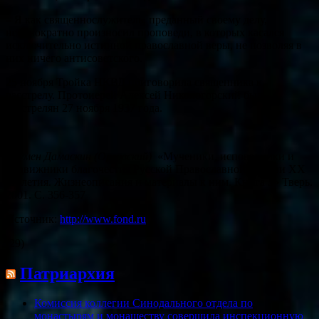
– Я как священнослужитель, преданный своему делу,
неоднократно произносил проповеди, в которых касался
исключительно истинной православной веры, не позволяя в
них ничего антисоветского.
25 ноября Тройка НКВД приговорила священника к
расстрелу. Протоиерей Алексей Никологорский был
расстрелян 27 ноября 1937 года.
Игумен Дамаскин (Орловский)
«Мученики, исповедники и
подвижники благочестия Русской Православной Церкви ХХ
столетия. Жизнеописания и материалы к ним. Книга 3» Тверь.
2001. С. 356-357
Источник:
http://www.fond.ru
(29)
Патриархия
Комиссия коллегии Синодального отдела по
монастырям и монашеству совершила инспекционную