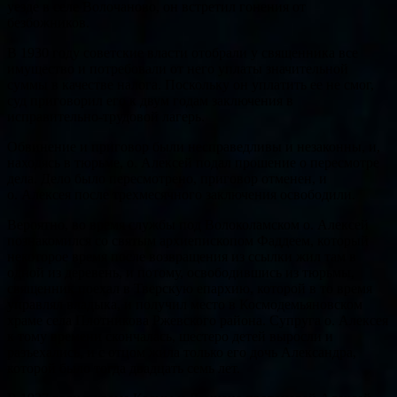
уезде в селе Волочаново, он встретил гонения от
безбожников.
В 1930 году советские власти отобрали у священника все
имущество и потребовали от него уплаты значительной
суммы в качестве налога. Поскольку он уплатить ее не смог,
суд приговорил его к двум годам заключения в
исправительно-трудовой лагерь.
Обвинение и приговор были несправедливы и незаконны, и,
находясь в тюрьме, о. Алексей подал прошение о пересмотре
дела. Дело было пересмотрено, приговор отменен, и
о. Алексея после трехмесячного заключения освободили.
Вероятно, во время службы под Волоколамском о. Алексей
познакомился со святым архиепископом Фаддеем, который
некоторое время после возвращения из ссылки жил там в
одной из деревень, и потому, освободившись из тюрьмы,
священник поехал в Тверскую епархию, которой в то время
управлял владыка, и получил место в Космодемьяновском
храме села Плотникова Ржевского района. Супруга о. Алексея
к тому времени скончалась, шестеро детей выросли и
разъехались, и с отцом жила только его дочь Александра,
которой было тогда двадцать семь лет.