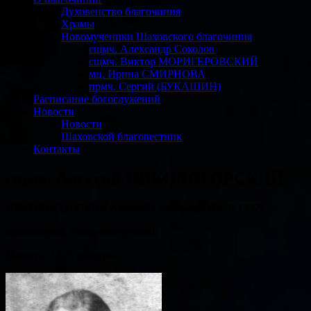
Духовенство благочиния
Храмы
Новомученики Шаховского благочиния
сщмч. Александр Соколов
сщмч. Виктор МОРИГЕРОВСКИЙ
мц. Ирина СМИРНОВА
прмч. Сергий (БУКАШИН)
Расписание богослужений
Новости
Новости
Шаховской благовестник
Контакты
сщмч. Алексий НИКОЛОГОРСКИЙ
НИКОЛОГОРСКИЙ
Алексей Семенович
(1869-1937
)
протоиерей,
священномученик
Память:
14/27 ноября