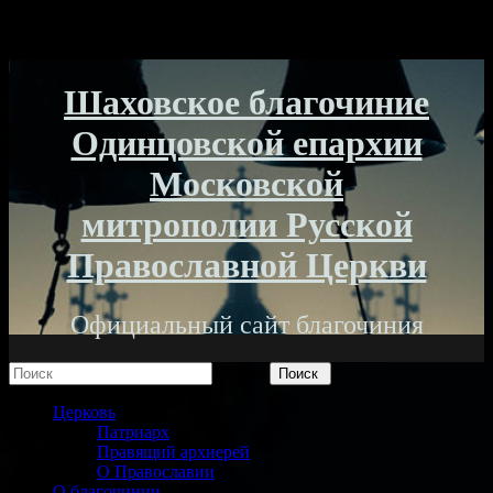
Шаховское благочиние
Одинцовской епархии
Московской
митрополии Русской
Православной Церкви
Официальный сайт благочиния
Поиск
Церковь
Патриарх
Правящий архиерей
О Православии
О благочинии