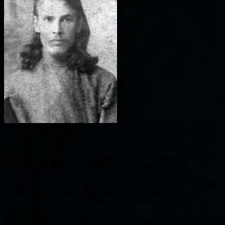
Священномученик Алексий
родился в 1869 году в селе Нагорном Дмитровского уезда
Московской губернии в семье псаломщика Семена
Никологорского. В 1889 году Алексей Семенович окончил
Духовную семинарию и был рукоположен в сан священника
ко храму в селе Волочаново Волоколамского уезда
Московской губернии. За двадцать семь лет служения
о. Алексей был много раз награжден за безупречную службу и
ревностное исполнение церковных послушаний. Он был
наблюдателем церковных школ Волоколамского уезда,
благочинным и следователем по духовным делам при
консистории. Здесь, на церковном служении в Волоколамском