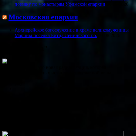
поездку по монастырям Уфимской епархии
06.08.2026
Московская епархия
Архиерейское богослужение в храме великомученицы
Марины посёлка Битца Ленинского г.о.
03.08.2026
Радио "Вера"
Радио «ВЕРА» – это новая радиостанция, которая
рассказывает о вечных истинах Православной веры.
play
Сейчас в эфире: