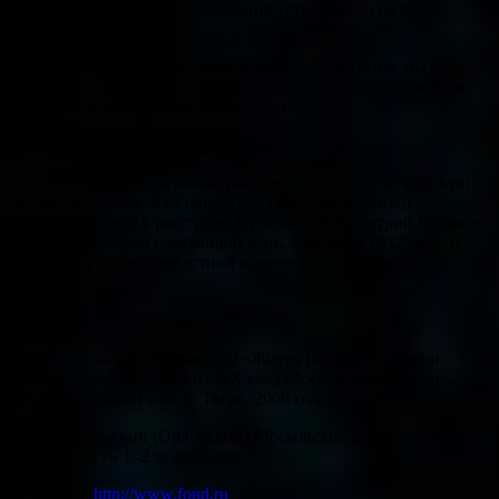
– Да, это я признаю, все обещания устроить его на работу
ничего не стоят…
– Вы говорили: «Скоро советская власть сменится, мы
приложили к этому немало усилий, и потом опять заживем
по-прежнему?» Признаете этот факт?
– Нет, этого факта я не признаю.
После допросов отец Димитрий был заключен в Бутырскую
тюрьму в Москве. 8 октября 1937 года тройка НКВД
приговорила его к расстрелу. Протоиерей Димитрий Розанов
был расстрелян на следующий день, 9 октября 1937 года, и
погребен в общей безвестной могиле на полигоне Бутово под
Москвой.
Игумен Дамаскин (Орловский)
«Жития новомучеников и
исповедников Российских ХХ века Московской епархии.
Дополнительный том 4» Тверь, 2006 год, стр. 192-197.
Игумен Дамаскин (Орловский) Московские Епархиальные
Ведомости, № 1–2 за 2008 год
Источник:
http://www.fond.ru