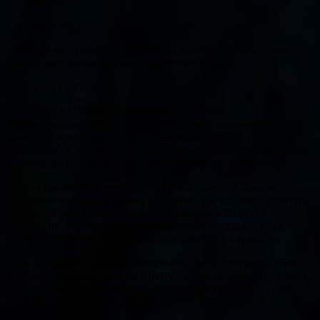
как враг народа?
– Да, я это знал.
– Значит, вы призывали верующих молиться за врага народа,
сознательно вызывая в них сочувствие к нему?
– Да, это я признаю.
– 21 марта 1937 года вы говорили… другим
священнослужителям: «В Ново-Васильевском религия
советской властью разбита… Для укрепления ее у нас есть
много способов: Священное Писание, беседы. Я советую вам
не отказываться от церкви…» Признаете вы этот факт?
– Это я признаю. Я говорил тогда, что прислан сюда за
послушание вопреки своему желанию, так как здесь работать
тяжело одному, работы много… Нужен мне второй
священник, и я обращался к священнику Васильевскому,
чтобы он снова вернулся к священническому служению.
– Вы говорили бывшему священнику Васильевскому: «Все
обещания устроить тебя на работу ничего не стоят, это обман,
вся сталинская конституция – филькина грамота и обман».
Этот факт вы признаете?