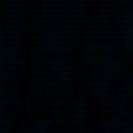
В августе 1937 года сотрудник НКВД допросил дежурных
свидетелей, которые показали, что отец Димитрий человек
опытный и хорошо служит, что в проповеди он призывал
молиться за своего предшественника на приходе, священника
Архангельского, пострадавшего от большевиков и томящегося
в советской тюрьме, просил молиться и о себе, чтобы Господь
его защитил, чтобы не бросили большевики и его в тюрьму, а
также призывал прихожан особенно усердно молиться в дни
Страстной седмицы.
Протоиерей Димитрий был арестован 8 сентября 1937 года.
– Следствие имеет фактические данные о вашей
контрреволюционной деятельности, как например,
следующие. 15 февраля 1937 года после окончания службы вы
обратились к верующим с проповедью, в которой сказали:
«Помолитесь за вашего пастыря Архангельского, помолитесь
и за меня, чтобы и меня не постигла его участь». Этот факт вы
признаете? – спросил его следователь.
– Да, это я признаю. Я говорил в проповеди верующим:
«Архангельский, ваш пастырь, больше сюда не вернется,
помолитесь за него, помолитесь и за меня».
– А вы знали, что Архангельский арестован органами НКВД