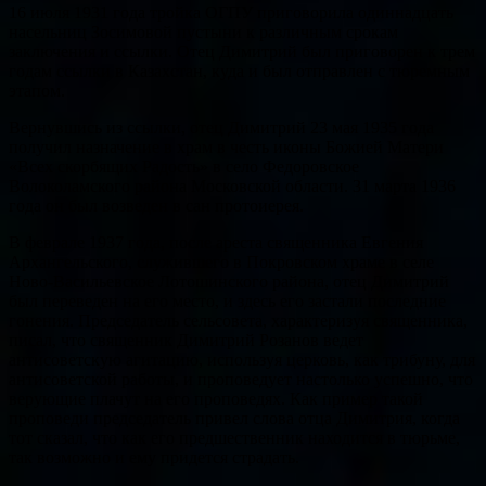
16 июля 1931 года тройка ОГПУ приговорила одиннадцать
насельниц Зосимовой пустыни к различным срокам
заключения и ссылки. Отец Димитрий был приговорен к трем
годам ссылки в Казахстан, куда и был отправлен с тюремным
этапом.
Вернувшись из ссылки, отец Димитрий 23 мая 1935 года
получил назначение в храм в честь иконы Божией Матери
«Всех скорбящих Радость» в село Федоровское
Волоколамского района Московской области. 31 марта 1936
года он был возведен в сан протоиерея.
В феврале 1937 года, после ареста священника Евгения
Архангельского, служившего в Покровском храме в селе
Ново-Васильевское Лотошинского района, отец Димитрий
был переведен на его место, и здесь его застали последние
гонения. Председатель сельсовета, характеризуя священника,
писал, что священник Димитрий Розанов ведет
антисоветскую агитацию, используя церковь, как трибуну, для
антисоветской работы, и проповедует настолько успешно, что
верующие плачут на его проповедях. Как пример такой
проповеди председатель привел слова отца Димитрия, когда
тот сказал, что как его предшественник находится в тюрьме,
так возможно и ему придется страдать.