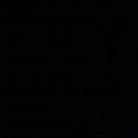
Безмятежными были годы служения отца Димитрия в
Зосимовой пустыни до того времени, пока не наступили
гонения на Церковь после прихода к власти безбожников.
Первые годы гонений пустынь оставалась в относительном
покое, существуя под видом сельскохозяйственной коммуны.
Опытная не только в духовной жизни, но и в хозяйственной,
игумения Афанасия (Лепешкина), сменившая игумению
Софию, которой к этому времени было около восьмидесяти
лет, умело вела отношения с властями – благоразумно и
выдержанно, не роняя и не принижая высокий сан
руководительницы православного монастыря.
12 мая 1922 года из монастыря были изъяты на основании
декрета от 23 февраля 1922 года последние церковные
ценности. Отцу Димитрию удалось договориться с властями и
отдать вместо риз с икон Божией Матери и Спасителя,
венчика с Распятия, ризы от креста с мощами и крышки от
Евангелия – серебряные монеты, медали, лампады, ложки,
подстаканники, солонки и тому подобные серебряные
предметы того же веса.
Гонения в начале тридцатых годов, имевшие целью истребить
все признаки монашеской жизни, не обошли и не могли
обойти обители. Сначала был закрыт монастырь, и монахини
расселились по окрестным селам и деревням, не желая