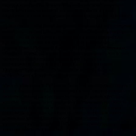
народ в транспорте. Что касается антисоветской агитации
среди крестьян, то таковой агитации не было, а какое
отношение к этим вопросам монахинь монастыря, он не знает.
31 мая следователь снова допросил священника. «Со стороны
монахинь, – сказал отец Димитрий, – наблюдались посещения
меня… но на политическую тему мне с ними говорить не
приходилось, за что их арестовали, мне неизвестно… В
церкви Никола Большой Крест и в церкви на Воздвиженке
бывать не приходилось, но приходилось слышать, что в этих
церквях не подчиняются митрополиту Сергию, а
подчиняются Петру Крутицкому. Сам я лично Петра
Крутицкого не знаю… Та церковь, в которой я служу,
принадлежит к сергиевской ориентации».
Многие крестьяне в 1930-1931 годах отказывались вступать в
колхоз, и монахини были обвинены в том, что это именно они
оказали влияние на крестьян; что ходя по домам крестьян,
которые приглашали их посидеть с детьми, или, приходя за
материалом для шитья и вязания, они вели религиозную
проповедь, призывая крестьян посещать церковь и блюсти
церковные установления и посты, что и привело, по
утверждениям сотрудников ОГПУ, к массовому отказу
крестьян вступать в колхозы.