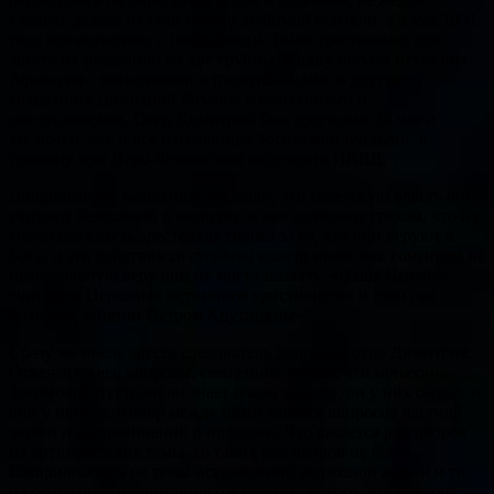
уходить далеко от стен горячо любимой обители, а в мае 1931
года все монахини и послушницы были арестованы; при
аресте их разделили на две группы, в одну попала игумения
Афанасия с монахинями и послушницами, в другую –
священник Димитрий Розанов с монахинями и
послушницами. Отец Димитрий был арестован 28 мая и
заключен, как и все насельницы Зосимовой пустыни, в
темницу при Наро-Фоминском отделении НКВД.
Допрошенные монахини показали, что советскую власть они
считают безбожной и молитву за нее почитают грехом, что их
советская власть арестовала только за то, что они веруют в
Бога, и эти действия со стороны власти иначе как гонением на
православную веру они не могут назвать. «Наша Церковь
считается Церковью истинного христианства и стоит на
позиции, занятой Петром Крутицким».
Сразу же после ареста следователь допросил отца Димитрия.
Отвечая на его вопросы, священник сказал, что монахинь
Зосимовой пустыни он знает очень хорошо, он у них бывал, и
они у него, разговор между ними касался вопросов частной
жизни и воспоминаний о прошлом. Что касается разговоров
на антисоветские темы, то таких разговоров не было.
Говорили лишь на темы искривлений колхозной жизни и то
на основании прочитанного в газетах, да того, что говорит