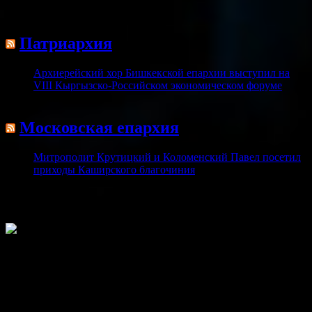
(143)
Патриархия
Архиерейский хор Бишкекской епархии выступил на
VIII Кыргызско-Российском экономическом форуме
07.08.2026
Московская епархия
Митрополит Крутицкий и Коломенский Павел посетил
приходы Каширского благочиния
05.08.2026
Радио "Вера"
Радио «ВЕРА» – это новая радиостанция, которая
рассказывает о вечных истинах Православной веры.
play