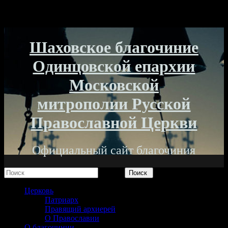
Шаховское благочиние
Одинцовской епархии
Московской
митрополии Русской
Православной Церкви
Официальный сайт благочиния
Поиск
Церковь
Патриарх
Правящий архиерей
О Православии
О благочинии