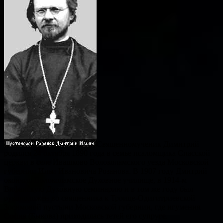
Священномученик Димитрий
родился 24 октября 1890 года в семье псаломщика Спасской
церкви в селе Ивашково Волоколамского уезда Московской
губернии Ильи Ивановича Розанова. В 1907 году Дмитрий
окончил Волоколамское Духовное училище, в 1914-м –
Вифанскую Духовную семинарию и в том же году был
рукоположен во священника к Троице-Одигитриевской
Зосимовой пустыни Московской губернии, где игумения
София (Быкова) приходилась тетей его супруге.