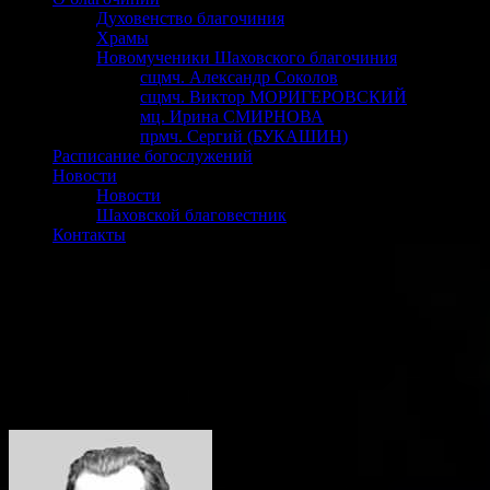
Духовенство благочиния
Храмы
Новомученики Шаховского благочиния
сщмч. Александр Соколов
сщмч. Виктор МОРИГЕРОВСКИЙ
мц. Ирина СМИРНОВА
прмч. Сергий (БУКАШИН)
Расписание богослужений
Новости
Новости
Шаховской благовестник
Контакты
сщмч. Дмитрий РОЗАНОВ
РОЗАНОВ
Дмитрий Ильич
(1890-1937
)
священник,
священномученик
Память:
26 сентября/9 октября