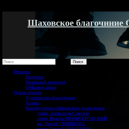
Шаховское благочиние 
Поиск
Церковь
Патриарх
Правящий архиерей
О Православии
О благочинии
Духовенство благочиния
Храмы
Новомученики Шаховского благочиния
сщмч. Александр Соколов
сщмч. Виктор МОРИГЕРОВСКИЙ
мц. Ирина СМИРНОВА
прмч. Сергий (БУКАШИН)