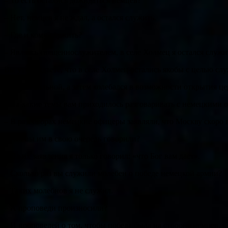
– То есть остались дожидаться немцев?
– Нет, немцев я не ждал, а остался служить.
– Где и кому служить?
– Являясь священнослужителем, в селе Холмец я остался служ
Вы утверждаете, что в селе Холмец остались якобы с целью сл
– Я был больной, а затем колебался в возможности открытия це
– На какие темы вам приходилось разговаривать с немецкими
– В разговорах немецкие офицеры заявляли, что Москву скоро 
– Что вы им в свою очередь говорили?
– На их заявления я только говорил: «что Бог вам даст».
– Сколько раз вы служили молебен о победе немецкой армии?
– Таких молебнов я не служил.
– А проповеди произносили?
– И проповедей о том, чтобы победа была на стороне немцев, я