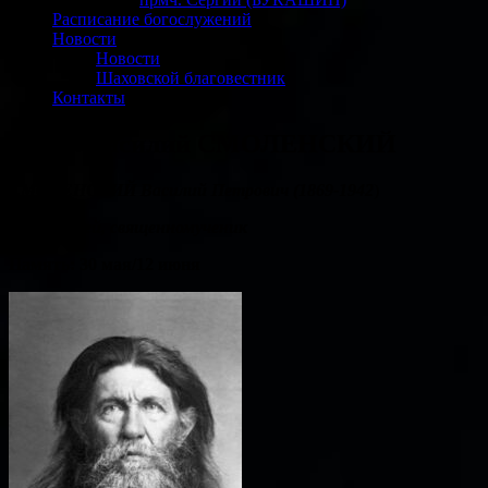
Расписание богослужений
Новости
Новости
Шаховской благовестник
Контакты
сщмч. Василий СМОЛЕНСКИЙ
СМОЛЕНСКИЙ
Василий Петрович
(1869-1942
)
протоиерей,
священномученик
Память:
30 мая/12 июня