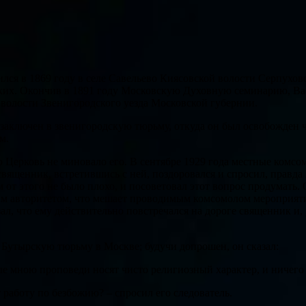
ся в 1869 году в селе Савельево Киясовской волости Серпухов
их. Окончив в 1891 году Московскую Духовную семинарию, Вас
олости Звенигородского уезда Московской губернии.
аключен в звенигородскую тюрьму, откуда он был освобожден чер
м.
Церковь не миновало его. В сентябре 1929 года местные комсо
вященник, встретившись с ней, поздоровался и спросил, правда 
м от этого не было плохо, и посоветовал этот вопрос продумать.
м авторитетом, что мешает проводимым комсомолом мероприяти
ал, что ему действительно повстречался на дороге священник и
в Бутырскую тюрьму в Москве; будучи допрошен, он сказал:
ые мною проповеди носят чисто религиозный характер, и ничего 
 работу по безбожию? – спросил его следователь.