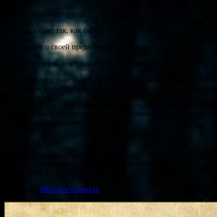
– Вы говорите неправду.
– Я показываю так, как было.
– Покажите о своей предательской деятельности.
– Предательской деятельностью я не занимался.
10 апреля следствие было закончено, и 15 апреля утверждено 
немецкими захватчиками, вошел в тесную связь с немецким к
Протоиерей Василий Смоленский скончался в больнице Таганск
1942 года было отправлено на рассмотрение Особого Совещан
уже совершиться не мог.
Игумен Дамаскин (Орловский)
«Жития новомучеников и исповедников Российских ХХ века. 
Тверь. 2007. С. 387-392
Источник:
http://www.fond.ru