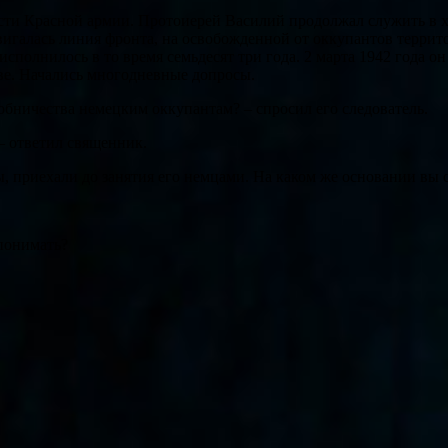
сти Красной армии. Протоиерей Василий продолжал служить в хр
двигалась линия фронта, на освобожденной от оккупантов террит
сполнилось в то время семьдесят три года. 2 марта 1942 года о
ве. Начались многодневные допросы.
особничества немецким оккупантам? – спросил его следователь.
 – ответил священник.
ы, приехали до занятия его немцами. На каком же основании вы с
 понимать?