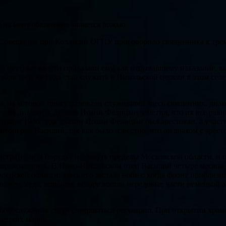
е на меня обвинение является ложью.
 Совещание при Коллегии ОГПУ приговорило священника к трем 
но местные власти приказали ему, как отбывавшему наказание, вы
ября того же года стал служить в Никольской церкви в этом селе
седа, на которой присутствовали служивший здесь священник, ди
о из диаконов, диакон Иоанн Фелицын заметил, что их все равно
ентября 1936 года диакон Иоанн Фелицын был арестован, а участ
отоиерей Василий, так как было известно, что он знаком с аре
стративном порядке покинуть пределы Московской области, и он
 прекратились. В Ново-Никольском отец Василий четыре месяца 
ленской области; здесь его застала война; когда фронт приблиз
 Холмец, куда, впрочем, вскоре вошли передовые части немецкой
тем богослужения стали совершаться регулярно. При открытии х
мецких марок.