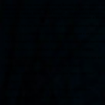
В январе 1942 года немцы покинули Холмец и в него вошли ча
изменили своего отношения к христианству, и, как только ото
спасали ни тяжкие болезни, ни возраст – протоиерею Василию и
немцах богослужение, и заключен в Таганскую тюрьму в Моск
– Ответьте, что вас заставило стать на путь предательства и п
– На путь предательства и пособничества немцам я не вставал,
– Вы утверждаете, что в село Холмец, откуда вы были выселен
– В село Холмец я из деревни Кончеево бежал от немцев.
– Бежали от немцев и прибежали к немцам?! Ответьте, как вас
– Когда я приехал в село Холмец, их там не было.
– О прибытии немцев в село Холмец вам было известно?
– Да, было известно.
– Почему же из села Холмец вы от немцев не побежали?
– В селе Холмец я остался со всеми верующими.