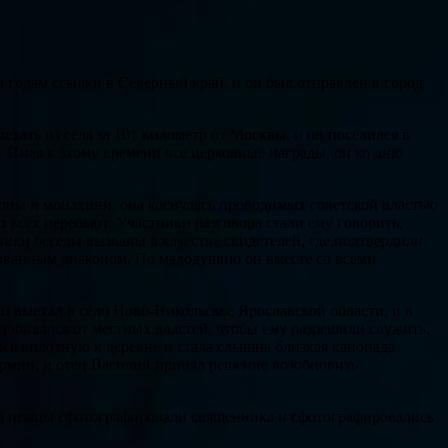
годам ссылки в Северный край, и он был отправлен в город
ехать из села за 101 километр от Москвы, и он поселился в
. Имея к этому времени все церковные награды, он ко дню
аконы и монахини, она коснулась проводимых советской властью
 всех перебьют. Участники разговора стали ему говорить,
ники беседы вызваны в качестве свидетелей, где подтвердили
стованным диаконом. По малодушию он вместе со всеми
 выехал в село Ново-Никольское Ярославской области, и в
добивался от местных властей, чтобы ему разрешили служить,
ился вплотную к деревне и стала слышна близкая канонада
 армии, и отец Василий принял решение возобновить
рама немцы сфотографировали священника и сфотографировались