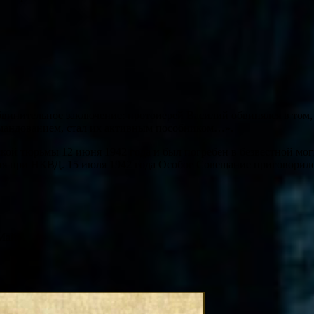
обвинительное заключение: протоиерей Василий обвинялся в том
омандованием, стал их активным пособником…».
ой тюрьмы 12 июня 1942 года и был погребен в безвестной моги
ия при НКВД. 15 июля 1942 года Особое Совещание приговорило 
Май».