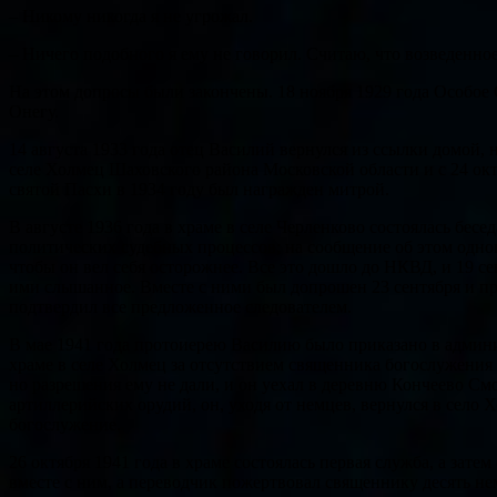
– Никому никогда я не угрожал.
– Ничего подобного я ему не говорил. Считаю, что возведенно
На этом допросы были закончены. 18 ноября 1929 года Особое
Онегу.
14 августа 1933 года отец Василий вернулся из ссылки домой, 
селе Холмец Шаховского района Московской области и с 24 окт
святой Пасхи в 1934 году был награжден митрой.
В августе 1936 года в храме в селе Черленково состоялась бе
политических судебных процессов; на сообщение об этом одног
чтобы он вел себя осторожнее. Все это дошло до НКВД, и 19 с
ими слышанное. Вместе с ними был допрошен 23 сентября и пр
подтвердил все предложенное следователем.
В мае 1941 года протоиерею Василию было приказано в админи
храме в селе Холмец за отсутствием священника богослужения
но разрешения ему не дали, и он уехал в деревню Кончеево Смо
артиллерийских орудий, он, уходя от немцев, вернулся в село
богослужение.
26 октября 1941 года в храме состоялась первая служба, а за
вместе с ним, а переводчик пожертвовал священнику десять не