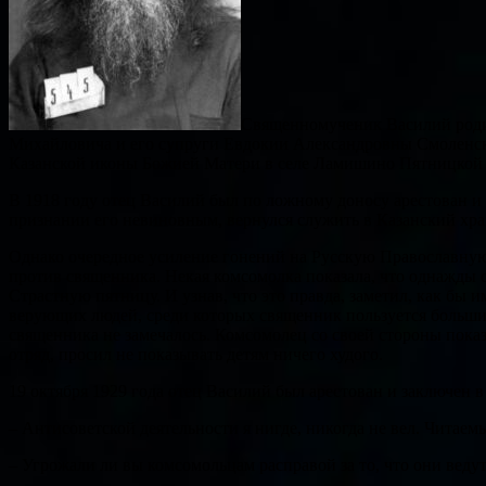
Священномученик Василий родил
Михайловича и его супруги Евдокии Александровны Смоленск
Казанской иконы Божией Матери в селе Ламишино Пятницкой в
В 1918 году отец Василий был по ложному доносу арестован и з
признании его невиновным, вернулся служить в Казанский хра
Однако очередное усиление гонений на Русскую Православную 
против священника. Некая комсомолка показала, что однажды с
Страстную пятницу. И узнав, что это правда, заметил, как бы и
верующих людей, среди которых священник пользуется больши
священника не замечалось. Комсомолец со своей стороны показ
отряд, просил не показывать детям ничего худого.
19 октября 1929 года отец Василий был арестован и заключен 
– Антисоветской деятельности я нигде, никогда не вел. Читаем
– Угрожали ли вы комсомольцам расправой за то, что они ведут