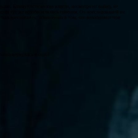
аме. Коммунистические власти, несмотря на войну, не
ории тут же возобновлялись гонения. От преследований не
н был арестован по обвинению в том, что возобновил при
нова вернулись в село?