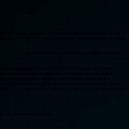
ского уезда Московской губернии в семье псаломщика Петра
илий в том же году был рукоположен во священника ко храму
ез семь дней, после того как дело было разобрано, и он, по
мольцы, вызванные к следователю ОГПУ, дали показания
ли, что комсомольцы собираются устраивать спектакль в
 Она показала также, что в их районе живет очень много
ям, однако никаких антисоветских выступлений со стороны
, узнав, что комсомольцы собираются организовать пионерский
в них антисоветского нет.