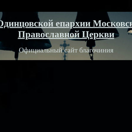
Одинцовской епархии Московс
Православной Церкви
Официальный сайт благочиния