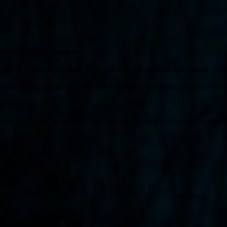
ить в церкви верующим.
ужбы верующим, почему тогда сразу после своего приезда не отк
ркви, а когда пришли немцы, я ее открыл без всяких препятствий
 офицерами?
возьмут и к весне войну с Советским Союзом победоносно законч
 не произносил.