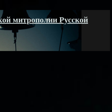
кой митрополии Русской