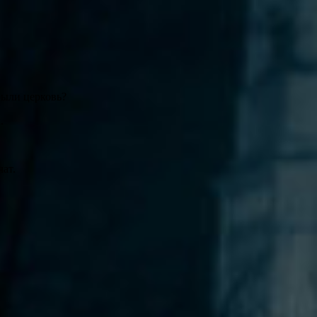
рыли церковь?
.
ат.